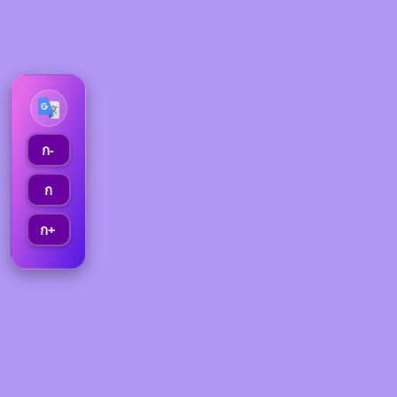
ก-
ก
ก+